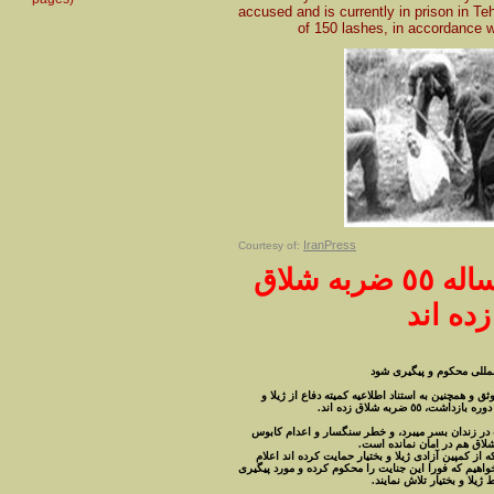
accused and is currently in prison in T
of 150 lashes, in accordance w
IranPress
Courtesy of:
به ژيلاى ١٣ ساله ٥٥ ضربه شلاق
زده اند
لمللى محکوم و پيگيرى شود
ق و همچنين به استناد اطلاعيه کميته دفاع از ژيلا و
 مدتى است در زندان بسر ميبرد، و خطر سنگسار و اعدام کابوس
 شلاق هم در امان نمانده است
 از کمپين آزادى ژيلا و بختيار حمايت کرده اند اعلام
خواهيم که فورا اين جنايت را محکوم کرده و مورد پيگيرى
ژيلا و بختيار تلاش نمايند