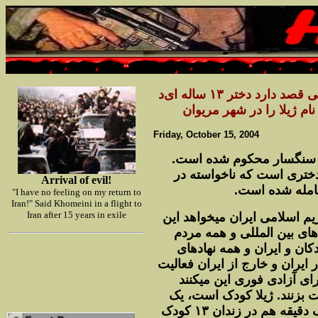
ولت جمهورى اسلامى قصد دارد دختر ١٣ ساله اى
د
نام ژيلا را در شهر مريوان
Friday, October 15, 2004
١٣ ساله به سنگسار محکوم شده است
دخترى است که ناخواسته در
Arrival of evil!
"I have no feeling on my return to
Iran!" Said Khomeini in a flight to
Iran after 15 years in exile
م اسلامى ايران ميخواهد اين
های بين المللی و همه مردم
کان و
ايران و همه نهادهاى
ايران و خارج از ايران فعاليت
ى آزادى فورى اين
ميکنند
 بزنند. ژيلا کودک است، يک
کودک
١٣
ک دقيقه هم در زندان