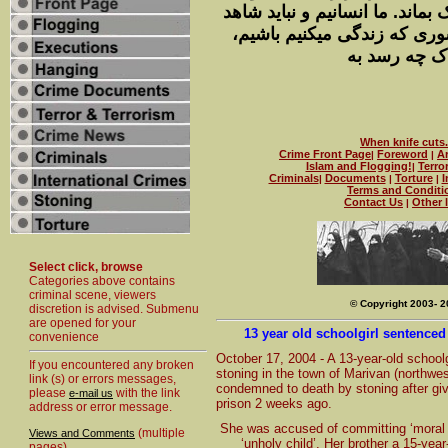
ک
بماند. ما انسانيم و نبايد شاهد
شورى که زندگى ميکنيم باشيم
ک
چه رسد به
When knife cuts.
Crime Front Page
Foreword
A
|
|
Islam and Flogging!
Terro
|
Criminals
Documents
Torture
I
|
|
|
Terms and Conditi
Contact Us
Other 
|
Select click, browse
Categories above contains
criminal scene, viewers
© Copyright 2003- 
discretion is advised. Submenu
are opened for your
13 year old schoolgirl sentenced
convenience
October 17, 2004 - A 13-year-old school
If you encountered any broken
stoning in the town of Marivan (northwest
link (s) or errors messages,
condemned to death by stoning after givin
please
with the link
e-mail us
prison 2 weeks ago.
address or error message.
She was accused of committing ‘moral si
(multiple
Views and Comments
‘unholy child’. Her brother a 15-yea
pages)