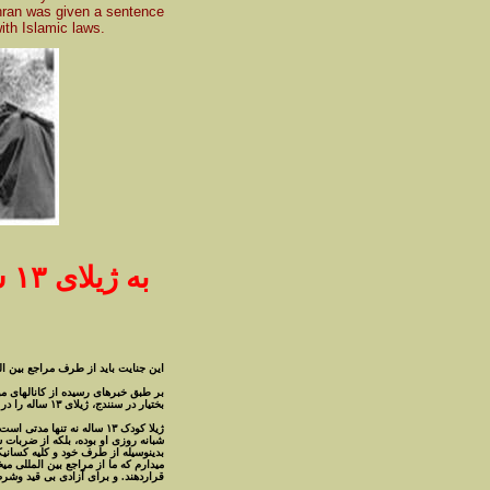
ehran was given a sentence
ith Islamic laws.
اين جنايت بايد از طرف مراجع بين ا
بر طبق خبرهاى رسيده از کانالهاى موث
بختيار در سنندج، ژيلاى ١٣ ساله را در دوره بازداشت، ٥٥ ضربه شلاق زده اند.
ژيلا کودک ١٣ ساله نه تنها
شبانه روزى او بوده، بلکه از ضربات.
بدينوسيله از طرف خود و کليه کسانيکه
ميدارم که ما از مراجع بين المللى مي
قراردهند. و براى آزادى بى قيد وشرط .