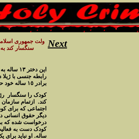
Next
سنگسار کند
به 
اين دختر .
رابطه جنسى با
ژيلا 
برادر ١٥ ساله خود حامله شده است.
کودک را سنگسار
رژي
کند. ازتمام سازمان 
اجتماعى که براى کود
ديگر حقوق انسانى در 
درخواست شده که برا
کودک دست به فعاليت
ساله. او نبايد براى ي