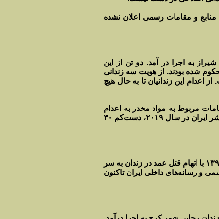
ا منابع و مقامات رسمی اعلان نشده
ن‌ماه در زندان عادل‌آباد شیراز به اجرا در آمد. دو تن از این
حکوم شده بودند. از هویت سه زندانی
ز اعدام این زندانیان تا به حال هیچ
دادخواه” که با اتهامات مربوط به مواد مخدر به اعدام
محکوم شده بودند، در زندان مرکزی قم اعدام شدند. به گزارش سازمان حقوق بشر ایران در سال ۲۰۱۹، دست‌کم ۳۰
در بامداد روز پنج‌شنبه ۲۴ بهمن‌ماه ۱۳۹۸، “حسن سرائی”، ۳۶ ساله که از سال ۱۳۹۴ با اتهام قتل عمد در زندان به سر
می و رسانه‌های داخلی ایران تاکنون
 دو زندانی متهم به «قتل عمد» در تاریخ ۳۰ بهمن‌ماه ۱۳۹۸، در زندان رجایی شهر کرج به اجرا درآمد.