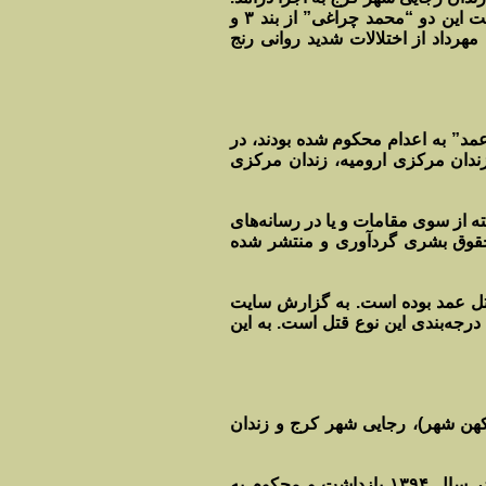
این زندانیان دو روز قبل از اجرای حکم به سلول انفرادی منتقل شده بودند. هویت این دو “محمد چراغی” از بند ۳ و
ست. گفته می‌شود که مهرداد از اختلالات شدید روانی رنج
ه همگی به اتهام “قتل عمد” به اعدام محکوم شده بودند، در
زندان مرکزی ارومیه، زندان مرکزی
ه از سوی مقامات و یا در رسانه‌های
 حقوق بشری گردآوری و منتشر شده
قتل عمد بوده است. به گزارش سایت
جه‌بندی این نوع قتل است. به این
ر زندان‌های: سیرجان (کهن شهر)، رجایی شهر کرج و زندان
بنا به گزارش رکنا، «م. الف» متهم به «۳ فقره قتل» پس از ده سال تعقیب در سال ۱۳۹۴ بازداشت و محکوم به