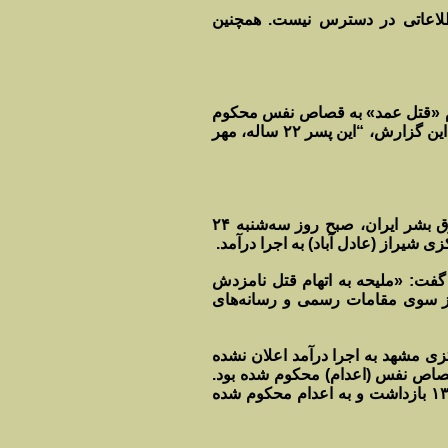
اطلاعاتی در دسترس نیست. همچنین
یکشنبه ۲۲ دی‌ماه ۱۳۹۸، «امید. د»، ۲۲ ساله به اتهام «قتل عمد» به قصاص نفس محکوم
شده و در زندان مرکزی مشهد وکیل آباد حکم او به اجرا درآمده است. بر اساس این گزارش، “این پسر ۲۲ ساله، مهر
به گزارش کمپین دفاع از زندانیان سیاسی و مدنی و بنا به اطلاع سازمان حقوق بشر ایران، صبح روز سه‌شنبه ۲۴
 زندانی ۲۹ ساله، فرزند شهاب، گفت: «ملیحه به اتهام قتل نامزدش
‌حسنی نیز از سوی مقامات رسمی و رسانه‌های
زی مشهد به اجرا درآمد اعلان نشده
به اتهام «قتل عمد» به قصاص نفس (اعدام) محکوم شده بود.
در این گزارش آمده که “این زندانی به اتهام «قتل» دختر دایی خود در مرداد ۱۳۹۳ بازداشت و به اعدام محکوم شده