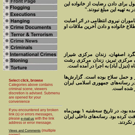
ول برای دادن رضایت از خانواده این
به تهیه این مبلغ نبودند.”
اموران نیروی انتظامی در اثر اصابت
لاع خانواده و دادن آخرین ملاقات او
 زندانی در زندان‌های دستگرد اصفهان، زندان مرکزی شیراز
ان مرکزی تبریز، زندان مرکزی رشت
دیزل آباد) به اجرا در آمده است.
در و حمل سلاح بوده است. گزارش‌ها
Select click, browse
ر رسانه‌های جمهوری اسلامی ایران
Categories above contains
ر شده است.
criminal scene, viewers
discretion is advised. Submenu
are opened for your
convenience
If you encountered any broken
“بایرام قلی‌خانی”، که با اتهام «قتل عمد» باجناق خود به قصاص نفس محکوم شده بود، در تاریخ سه‌شنبه ۱ بهمن‌ماه
link (s) or errors messages,
م شد. این زندانی حکم خود را ۵ سال پیش دریافت کرده بود. رسانه‌های داخلی ایران
please
with the link
e-mail us
نکردند.
address or error message.
(multiple
Views and Comments
pages)