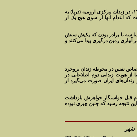
حکم قصاص نفس (اعدام) دو برادر به اتهام «قتل عمد» در تاریخ ۲۵ دی‌ماه ۱۳۹۸، در زندان مرکزی ارومیه (دریا) به
ت که اعدام آنها از سوی هیچ یک از
نا سه تا برادر بودن که یکیش سنش
اطر آبیاری زمین درگیری پیدا می‌کنند و
مد» و محکوم به قصاص نفس در محوطه زندان بروجرد
ین زندانیان حشمت شیخانی، ۳۱ ساله بود و اما از هویت زندانی دوم اطلاعاتی در
زندان‌های ایران صورت می‌گیرد از
ع مطلع در این خصوص: «حشمت شیخانی سال ۱۳۹۴ به اتهام قتل خواستگار خواهرش بازداشت
این نتیجه رسید که چنین چیزی نبوده
 شهر