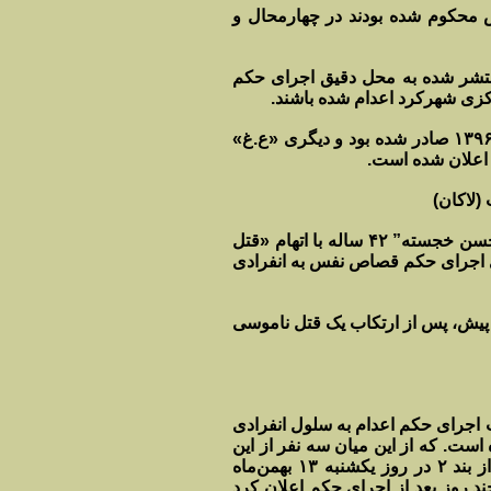
ه قصاص نفس محکوم شده بودند در چهارمحال و
منتشر شده به محل دقیق اجرای حکم
رکزی شهرکرد اعدام شده باشند.
هویت این دو زندانی «خ. غ» ۸۱ ساله از شهرستان بروجن که حکم وی در سال ۱۳۹۶ صادر شده بود و دیگری «ع.غ»
به گزارش سازمان حقوق بشر ایران، صبح روز پنج‌شنبه ۱۰ بهمن‌ماه ۱۳۹۸، “محسن خجسته” ۴۲ ساله با اتهام «قتل
ای اجرای حکم قصاص نفس به انفرادی
 که پدر یک کودک ۱۰ ساله است سه سال پیش، پس از ارتکاب یک قتل ناموسی
ان رجایی شهر کرج جهت اجرای حکم اعدام به سلول انفرادی
 است. که از این میان سه نفر از این
زندانیان به نام‌های “سجاد ظهیری”، “نیما قره‌داغی” از بند ۱ و “حسین پاشا” از بند ۲ در روز یکشنبه ۱۳ بهمن‌ماه
ند روز بعد از اجرای حکم اعلان کرد