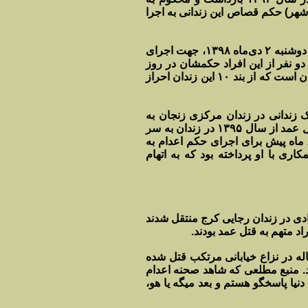
ه ۱۳۹۸، در زندان سیرجان (کهن‌شهر) حکم قصاص این زندانی به اجرا
سازمان حقوق بشر ایران، گزارش کرده است که دست کم سه نفر در صبح روز دوشنبه ۲ دی‌ماه ۱۳۹۸، جهت اجرای
 نفر از این افراد حکمشان در روز
چهارشنبه ۴ دی‌ماه ۱۳۹۸، به اجرا درآمد. فریبرز گودرزی یکی از این اعدام شدگان است که از بند ۱۰ این زندان احراز
ل جاری، حکم اعدام یک زندانی در زندان مرکزی زنجان به
اجرا در‌آمد. این زندانی به نام محمد‌علی آرامش، ۳۵ ساله و اهل ابهر، به اتهام قتل عمد از سال ۱۳۹۵ در زندان به سر
می‌برد. این زندانی که پس از صدور حکم به زندان ابهر منتقل شده بود، حدودا ۸ ماه پیش برای اجرای حکم اعدام به
ری با او پرداخته بود که به اتهام
 از زندانیان به سلول انفرادی در زندان رجایی کرج منتقل شدند
 این زندانیان به نام‌های حسین غلامی، ۲۸ ساله و سامان دوستی، ۳۰ ساله در نزاع خیابانی مرتکب قتل شده
نکار کرده بود. منبع مطلعی که شاهد صحنه اعدام
یا پاسخگو هستم و بعد میگه یا هو،