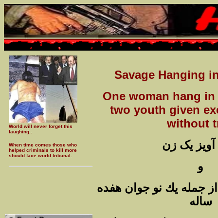
Savage Hanging in 
One woman hang in 
two youth given ex
without t
World will never forget this
laughing..
آويز يک زن
When time comes those who
helped criminals to kill more
should face world tribunal.
و
از جمله يك نو جوان هفده
ساله