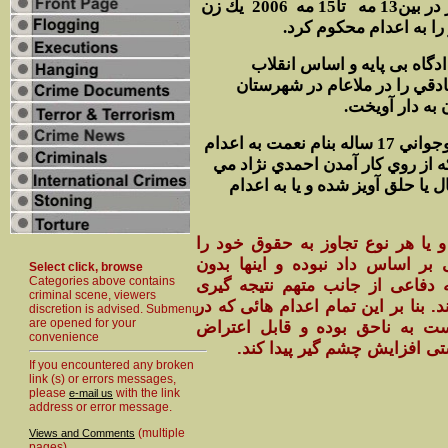
رژيم ملايان در مدت دو روز در بين13 مه تا15 مه 2006 يك زن
ادگاه بی پايه و اساس انقلاب
ادقي را در ملاعام در شهرستان
”به دار آويخت
به نوشته روزنامه اعتماد, نوجواني 17 ساله بنام نعمت به اعدام
طي 8 ماهي كه از روي كار آمدن احمدي نژاد مي
 دهها جوان زير 18 سال يا حلق آويز شده و يا به اعدام
و يا هر نوع تجاوز به حقوق خود را
 بر اساس داد نبوده و اينها بدون
Select click, browse
Categories above contains
 دفاعی از جانب متهم نتيجه گيری
criminal scene, viewers
 بنا بر اين تمام اعدام هائی که در
discretion is advised. Submenu
are opened for your
ت به ناحق بوده و قابل اعتراض
convenience
تی افزايش چشم گير پيدا کند
If you encountered any broken
link (s) or errors messages,
please
with the link
e-mail us
address or error message.
(multiple
Views and Comments
pages)