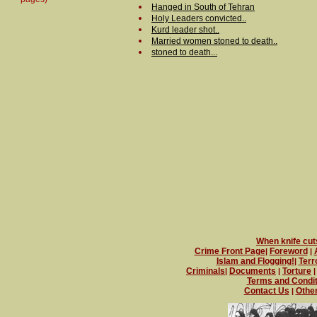
Hanged in South of Tehran
Holy Leaders convicted..
Kurd leader shot..
Married women stoned to death..
stoned to death...
When knife cuts
Crime Front Page
Foreword
|
|
Islam and Flogging!
Terr
|
Criminals
Documents
Torture
|
|
Terms and Condit
Contact Us
Other
|