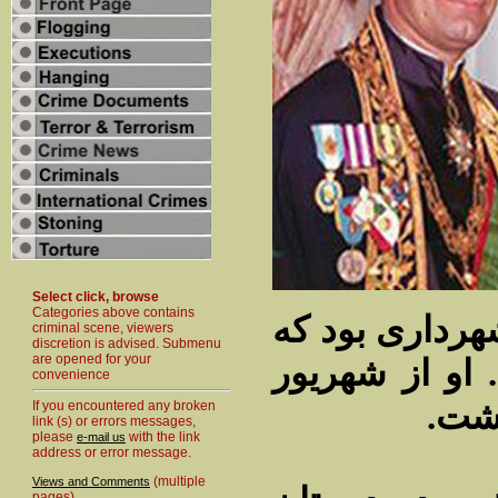
Select click, browse
Categories above contains
۱۳-۱۳۰۶) اولین شهرداری بود که
criminal scene, viewers
discretion is advised. Submenu
are opened for your
 او از شهریور
convenience
If you encountered any broken
link (s) or errors messages,
please
with the link
e-mail us
address or error message.
(multiple
Views and Comments
pages)