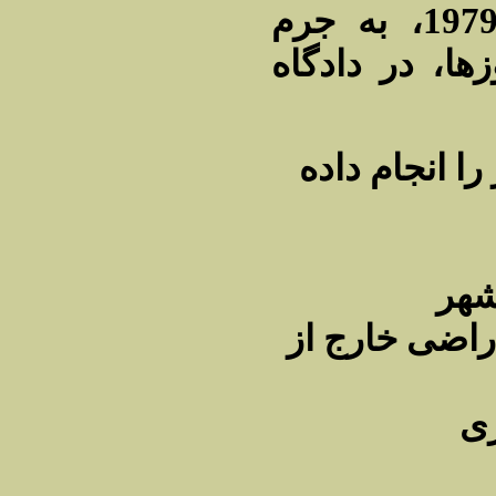
غلامرضا نیک پی پس از شورش 1979، به جرم
ا، در دادگاه
ا انجام داده
راضی خارج از
ری