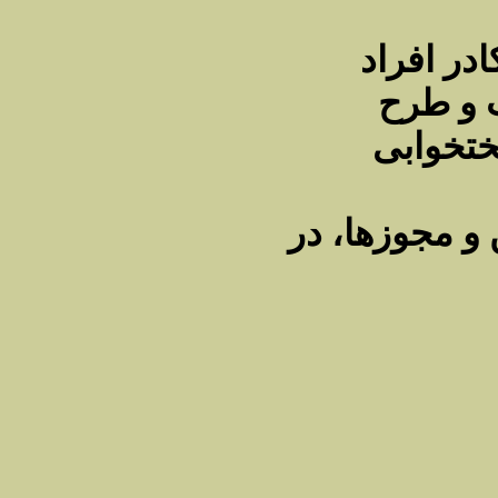
در افراد
ت و طرح
ختخوابی
!! جوزها، در