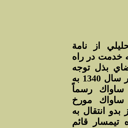
يلي از نامة
ه خدمت در راه
اي بذل توجه
كرده است‌. منوچهر آزمون در سال 1340 به
ساواك رسماً
ساواك مورخ
27/7/40 انتقال به
 تيمسار قائم