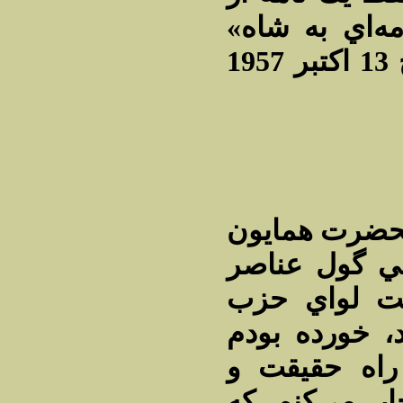
مه‌اي به شاه
وجود دارد كه از كلن در تاريخ 13 اكتبر 1957
ليحضرت همايون
ي گول عناصر
ت لواي حزب
، خورده بودم
راه حقيقت و
ار مي‌كنم كه