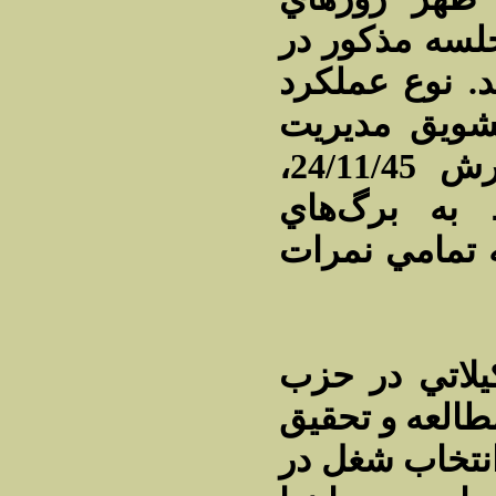
جلسه مذكور در
. نوع عملكرد
شويق مديريت
ساواك بوده است‌. در گزارش 24/11/45،
به برگ‌هاي
 تمامي نمرات
لاتي در حزب
مطالعه و تحقيق
انتخاب شغل در