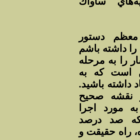
‌هاي ساواك
معظم دستور
 را داشته باشم
ر را به مرحله
ين است كه به
د داشته باشيد
ر نقشه صحيح
به مورد اجرا
 كه صد درصد
، راه حقيقت و