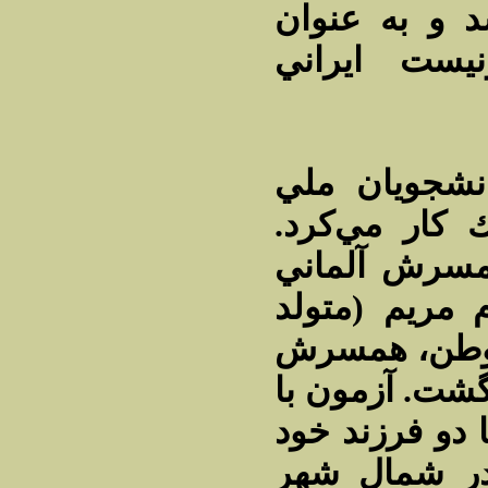
 و به عنوان
يست ايراني
نشجويان ملي
ك كار مي‌كرد
مسرش آلماني
 مريم (متولد
1337) ، همسرش
گشت‌. آزمون با
«دو فرزند خود
 در شمال شهر