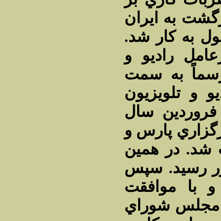
زگشت به ايران
ل به كار شد
 مديرعامل راديو و
يون و در سال 1346 رسماً به سمت
 و تلويزيون
فروردين سال
1347 ري پارس و
شد. در همين
ر رسيد. سپس
 با موافقت
ه مجلس شوراي