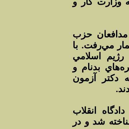
 وزارت كار و
 مدافعان حزب
ال 1355 به شمار مي‌رفت‌. با
رژيم اسلامي
‌هاي بدنام و
ه دكتر آزمون
دند
دگاه انقلاب
اخته شد و در