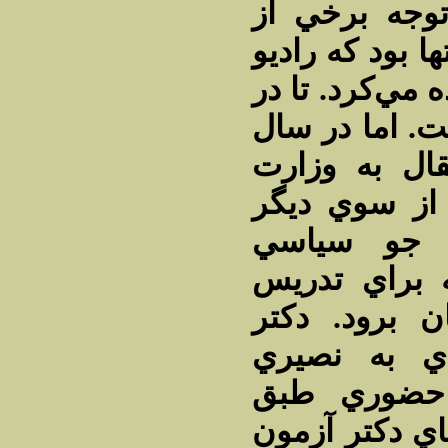
وجه برخي از
ا بود كه راديو
 مي‌كرد. تا در
. اما در سال
1346  به وزارت
 از سوي ديگر
ه جو سياسي
 براي تدريس
ن برود. دكتر
ي به نصيري
 حضوري طبق
اي دكتر آزمون