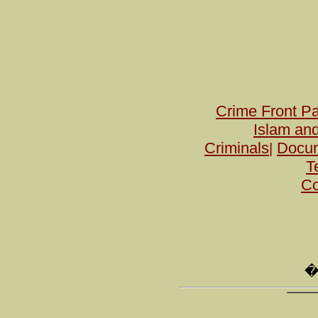
Crime Front P
Islam and
Criminals
Docu
|
T
Co
�