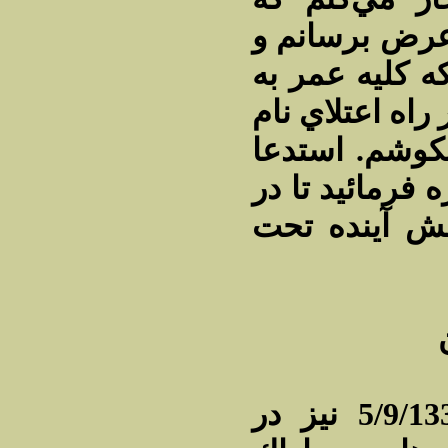
عرض برسانم و
ه كليه عمر به
اه اعتلاي نام
وشم‌. استدعا
 فرمائيد تا در
ش آينده تحت
منوچهر آزمون در تاريخ 5/9/1336 نيز در