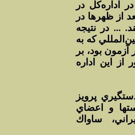
 اداره‌كل در
د از ظهرها در
. ... در نتيجه
‌المللي كه به
 آزمون بود، بر
 از اين اداره
اتوجه به دستگيري پرويز
ستها و اعضاي
اني‌، ساواك