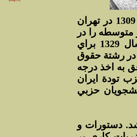
دكتر منوچهر آزمون در سال 1309 در تهران
 متوسطه را در
تهران به پايان رسانيد. در سال 1329 براي
 در رشتة حقوق
 به اخذ درجه
زب تودة ايران
نشجويان حزبي
اك ‌شد. دستورات و
بات كاري بر