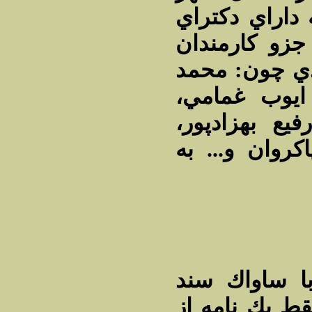
داراي دكتراي
جزو كارمندان
دي چون‌: محمد
 ايوب غمامي‌
فيع بهزادپور
كروان و... به
ا ساواك سند
 يك نامه از