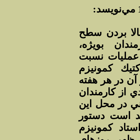
الا بردن سطح
ندان بويژه‌
عمليات نسبت
كتيك كمونيزم
 آن در هر هفته
 از كارمندان
 در محل اين
ند است دستور
ستاد كمونيزم
ز ظهر روزهاي