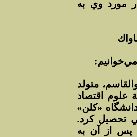
20/1/1358 وي به
اواك
 مي‌خوانيم
القاسم‌، متولد
1309، م اقتصاد
انشگاه «كلن‌
قي تحصيل كرد
پس از آن به