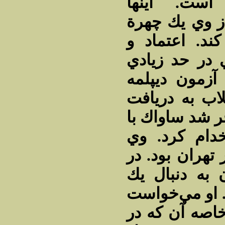
است. اينها
ز وي يك چهرة
د. اعتماد و
 در حد زيادي
زمون ديپلمه
لاب به دريافت
 شد ساواك با
خدام كرد. وي
 تهران بود. در
ـ 1346 آزمون به دنبال يك
 او مي‌خواست
خاصه آن كه در